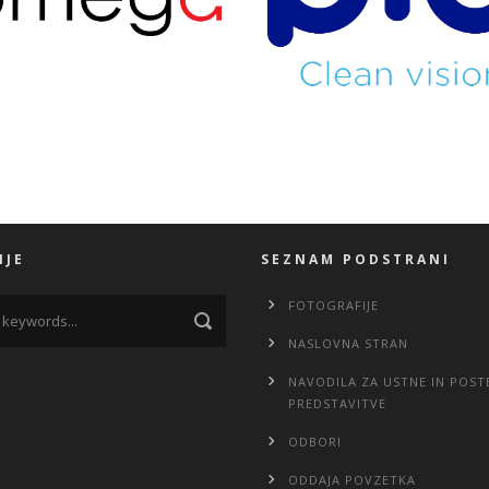
NJE
SEZNAM PODSTRANI
FOTOGRAFIJE
NASLOVNA STRAN
NAVODILA ZA USTNE IN POST
PREDSTAVITVE
ODBORI
ODDAJA POVZETKA